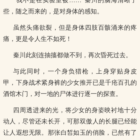
“我不是在实验室被……”秦川的脑海清晰了
些，随之而来的，是对身体的感知。
虽然头痛欲裂，但是身体四肢百骸涌来的疼
痛，更是令人生不如死！
秦川此刻连抽搐都做不到，再次昏死过去。
与此同时，一个身负猎枪，上身穿贴身皮
甲，下身战术紧身裤的少女推开已是千疮百孔的
酒馆木门，对一地的尸体进行逐一的探查。
四周透进来的光，将少女的身姿映衬地十分
动人，尽管还未长开，可那双傲人的长腿已经能
让人遐想无限。那张白皙如玉的俏脸，已然有了