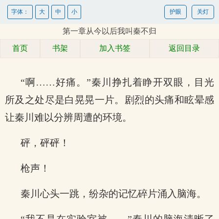
字体：
大
中
小
护眼
关灯
第一章从今以后我叫秦不归
首页
书架
加入书签
返回目录
“啊……好痛。”秦川挣扎着睁开双眼，目光
所及之处尽是白晃晃一片。剧烈的头痛和眩晕感
让秦川难以分辨周遭的环境。
砰，砰砰！
枪声！
秦川心头一跳，纷杂的记忆碎片涌入脑海。