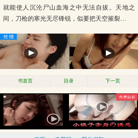
就能使人沉沦尸山血海之中无法自拔。天地之
间，刀枪的寒光无尽锋锐，似要把天空摧裂…
书首页
目录
下一页