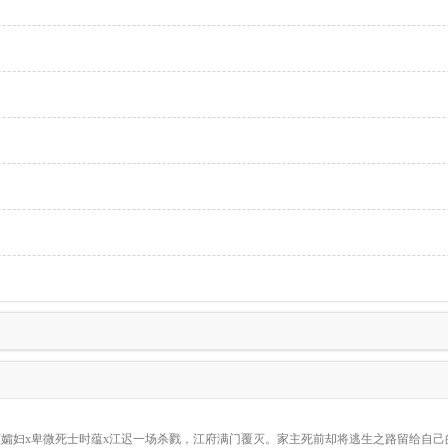
是其中一个守贞孀妇x卑微死士时蕴x江迟一场杀戮，江府满门覆灭。家主死前却将逃生之路