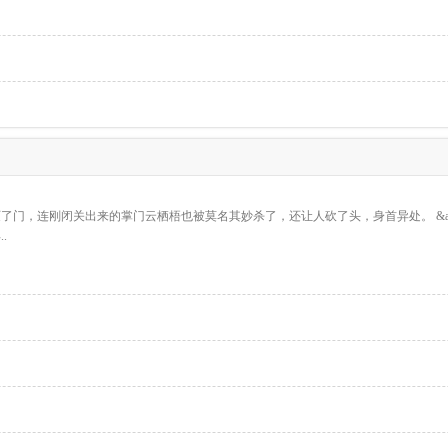
被妖魔灭了门，连刚闭关出来的掌门云栖梧也被莫名其妙杀了，还让人砍了头，身首异处。 &amp
.