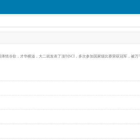
京昭薄情冷欲，才华横溢，大二就发表了顶刊SCI，多次参加国家级比赛荣获冠军，被万千