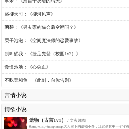
寧禾：《滞留于灰暗的晴天》
逐柳天司：《柳河风声》
瑭碧：《男友家的猫会后空翻吗？》
栗子泡泡：《空间魔法师的恋爱事故》
别叫醒我：《捷足先登（校园1v2）》
慢慢池池：《心尖血》
不吃菜和鱼：《此刻，向你告别》
言情小说
情欲小说
遗物（古言1v1）
/ 文火炖肉
&amp;emsp;&amp;emsp;大人留下的遗物不多，江迟