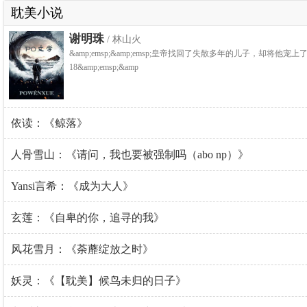
耽美小说
谢明珠
/ 林山火
&amp;emsp;&amp;emsp;皇帝找回了失散多年的儿子，却将他宠上了龙
18&amp;emsp;&amp
依读：《鲸落》
人骨雪山：《请问，我也要被强制吗（abo np）》
Yansi言希：《成为大人》
玄莲：《自卑的你，追寻的我》
风花雪月：《荼蘼绽放之时》
妖灵：《【耽美】候鸟未归的日子》