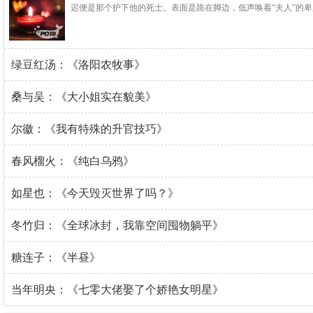
迟便是那个护下他的死士。表面是跪在脚边，低声唤着“夫人”的
绿豆红汤：《洛阳农牧事》
桑与吴：《大小姐实在貌美》
尔徽：《我有特殊的升官技巧》
春风榴火：《纯白乌鸦》
如星也：《今天毁灭世界了吗？》
冬竹归：《全球冰封，我靠空间囤物躺平》
糖连子：《半昼》
当年明央：《七零大佬娶了个娇艳女明星》