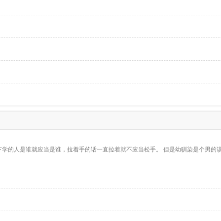
学的人是谁就应当是谁，拉着手的话一直拉着就不应当松手。 但是幼驯染是个男的该