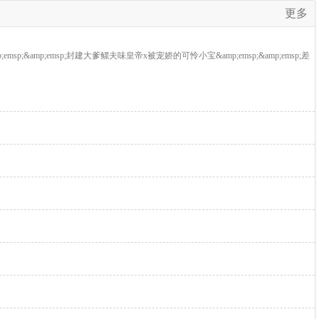
更多
p;&amp;emsp;封建大爹鳏夫味皇帝x被宠娇的可怜小宝&amp;emsp;&amp;emsp;差