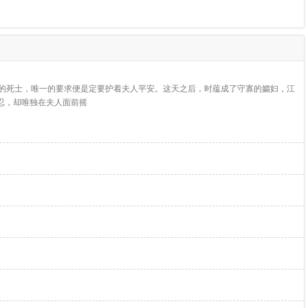
留给自己的死士，唯一的要求便是定要护着夫人平安。这天之后，时蕴成了守寡的孀妇，江
忍，却唯独在夫人面前摇