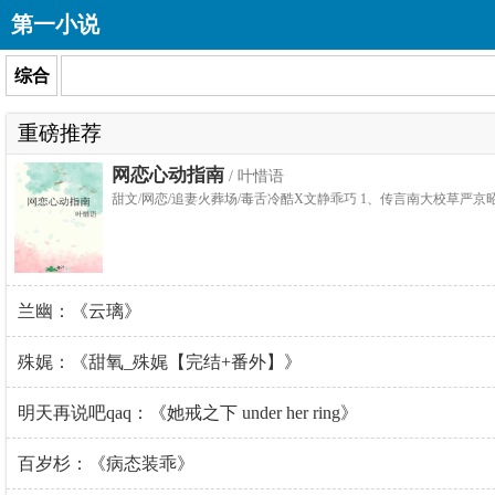
第一小说
综合
重磅推荐
网恋心动指南
/ 叶惜语
甜文/网恋/追妻火葬场/毒舌冷酷X文静乖巧 1、传言南大校草严
兰幽：《云璃》
殊娓：《甜氧_殊娓【完结+番外】》
明天再说吧qaq：《她戒之下 under her ring》
百岁杉：《病态装乖》