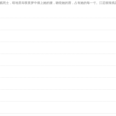
卑贱死士，暗地里却夜夜梦中缠上她的腰，吻咬她的唇，占有她的每一寸。江迟狠辣残