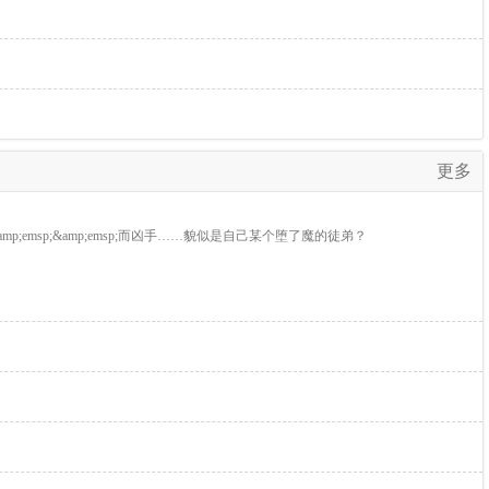
更多
;emsp;&amp;emsp;而凶手……貌似是自己某个堕了魔的徒弟？