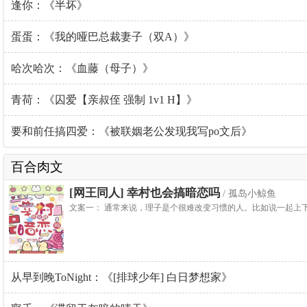
逢你：《半坏》
蛋蛋：《我的哑巴总裁妻子（双A）》
哈次哈次：《血藤（母子）》
青荷：《囚爱【亲叔侄 强制 1v1 H】》
要和前任搞四爱：《被联姻老公发现我写po文后》
百合肉文
[网王同人] 幸村也会搞暗恋吗
/ 孤岛小鲸鱼
文案一： 通常来说，理子是个很难改变习惯的人。比如说一起上下
从早到晚ToNight：《[排球少年] 白日梦想家》