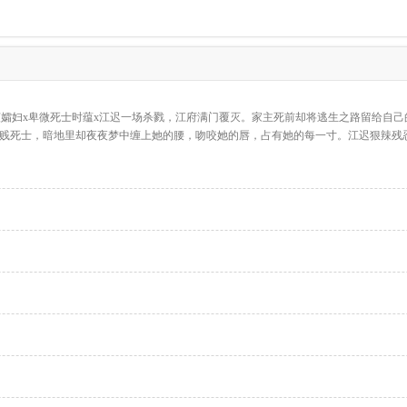
是其中一个守贞孀妇x卑微死士时蕴x江迟一场杀戮，江府满门覆灭。家主死前却将逃生之路
卑贱死士，暗地里却夜夜梦中缠上她的腰，吻咬她的唇，占有她的每一寸。江迟狠辣残