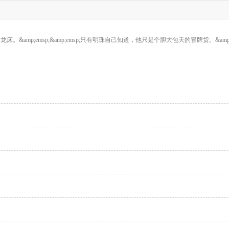
床。&amp;emsp;&amp;emsp;只有明珠自己知道，他只是个胆大包天的冒牌货。&amp;ems