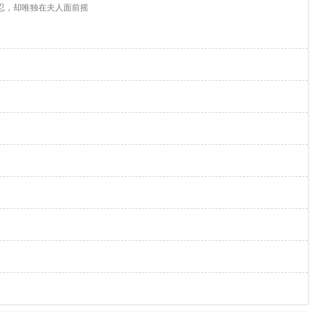
忍，却唯独在夫人面前摇