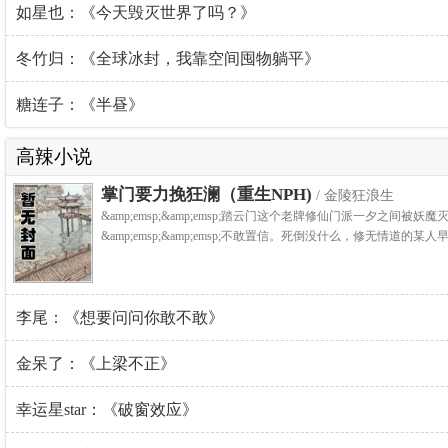
如星也：《今天毁灭世界了吗？》
冬竹归：《全球冰封，我靠空间囤物躺平》
糖连子：《半昼》
高辣小说
掌门要力挽狂澜（重生NPH)
/ 金陵狂浪生
&amp;emsp;&amp;emsp;踏云门这个老牌修仙门派一夕之间
&amp;emsp;&amp;emsp;不敢置信。死倒没什么，修无情道的某人早.
李尾：《想要问问你敢不敢》
金呆了：《上梁不正》
幸运星star：《破窗效应》