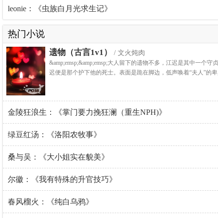
leonie：《虫族白月光求生记》
热门小说
遗物（古言1v1）
/ 文火炖肉
&amp;emsp;&amp;emsp;大人留下的遗物不多，江迟
迟便是那个护下他的死士。表面是跪在脚边，低声唤着“夫人”的
金陵狂浪生：《掌门要力挽狂澜（重生NPH)》
绿豆红汤：《洛阳农牧事》
桑与吴：《大小姐实在貌美》
尔徽：《我有特殊的升官技巧》
春风榴火：《纯白乌鸦》